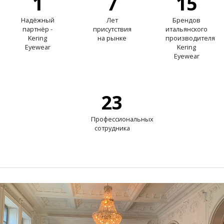
1
7
15
Надёжный
Лет
Брендов
партнёр -
присутствия
итальянского
Kering
на рынке
производителя
Eyewear
Kering
Eyewear
23
Профессиональных
сотрудника