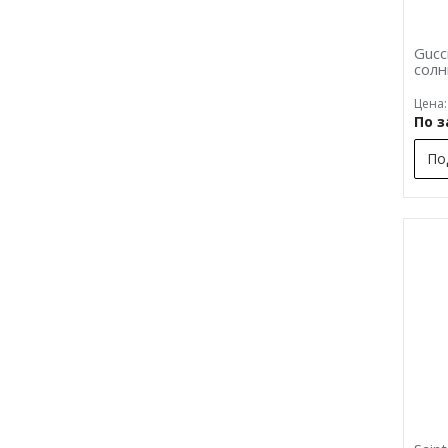
Gucc
сол
Цена:
По 
По