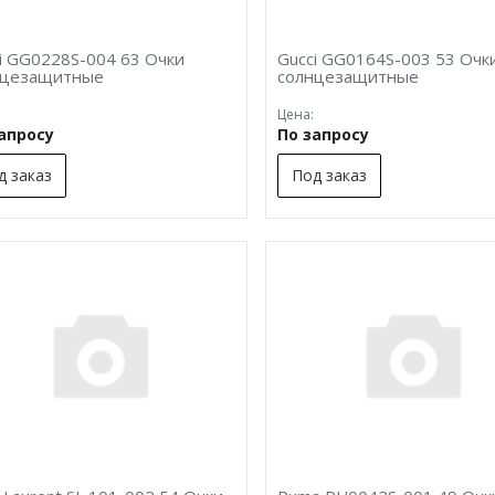
i GG0228S-004 63 Очки
Gucci GG0164S-003 53 Очк
нцезащитные
солнцезащитные
Цена:
запросу
По запросу
д заказ
Под заказ