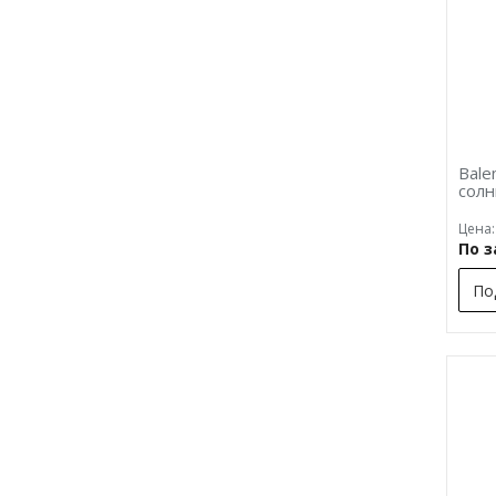
Bale
сол
Цена:
По 
По