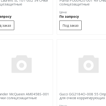
t Laurent SL 101-002 54 Очки
Puma PU0042S-001 49 Очк
нцезащитные
солнцезащитные
Цена:
запросу
По запросу
д заказ
Под заказ
ander McQueen AM0458S-001
Gucci GG2184O-008 55 Опр
Очки солнцезащитные
для очков корригирующих
Цена: