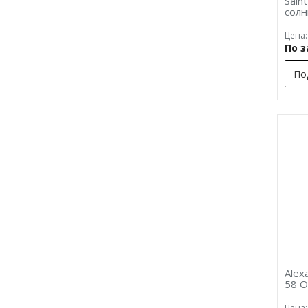
Sain
сол
Цена:
По 
По
Alex
58 
Цена: