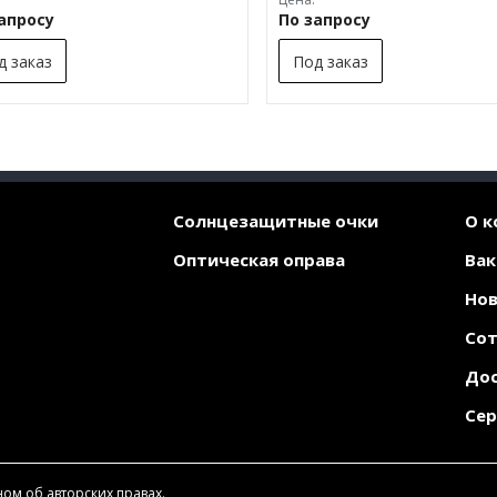
запросу
По запросу
д заказ
Под заказ
Солнцезащитные очки
О к
Оптическая оправа
Вак
Нов
Со
Дос
Сер
ом об авторских правах.