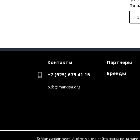
По 
По
Контакты
Партнёры
Бренды
+7 (925) 679 41 15
b2b@markisa.org
© Маркизапроект. Информация сайта защищена закон