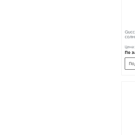
Gucc
сол
Цена:
По 
По