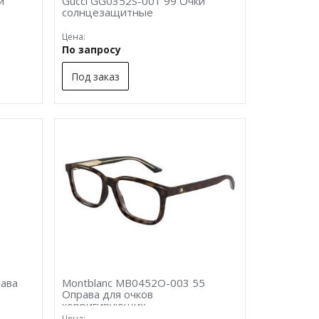
и
Gucci GG0352S-001 99 Очки
солнцезащитные
Цена:
По запросу
Под заказ
ава
Montblanc MB0452O-003 55
Оправа для очков
корригирующих
Цена: