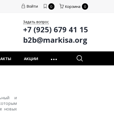
Войти
0
Корзина
0
Задать вопрос
+7 (925) 679 41 15
b2b@markisa.org
ТАКТЫ
АКЦИИ
льный и
которым
ие новых