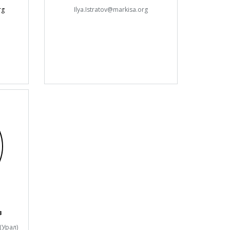
rg
Ilya.Istratov@markisa.org
в
(Урал)