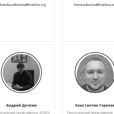
hamilia.sultonova@markisa.org
maria.baburina@markisa.o
Андрей Дочкин
Константин Горело
иональный представитель (ЮФО)
Региональный представитель 