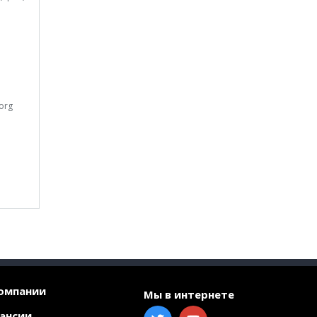
org
омпании
Мы в интернете
ансии