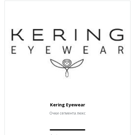
Kering Eyewear
Очки сегмента люкс