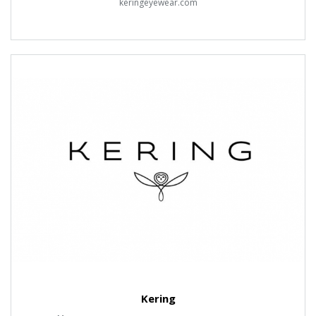
keringeyewear.com
Kering