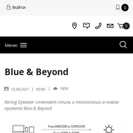
Войти
0
0
Меню
Blue & Beyond
|
1839
13.08.2021 | 00:00
Kering Eyewear сочетает стиль и технологии в новом
проекте Blue & Beyond