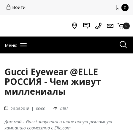
Войти
0
0
Меню
Gucci Eyewear @ELLE
РОССИЯ - Чем живут
миллениалы
|
2487
26.06.2018 | 00:00
Дом моды Gucci запустил в июне новую рекламную
кампанию совместно с Elle.com